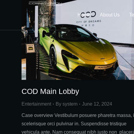
Home
About Us
Te
COD Main Lobby
Entertainment
By
system
June 12, 2024
Case overview Vestibulum posuere pharetra massa, 
scelerisque orci pulvinar in. Suspendisse tristique
vehicula ante. Nam consequat nibh justo non placer