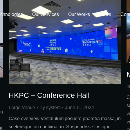
chnologies
Our Services
Our Works
News
Cont
M
I
HKPC – Conference Hall
C
s
Large Venue
By
system
June 11, 2024
in
v
Case overview Vestibulum posuere pharetra massa, in
v
scelerisque orci pulvinar in. Suspendisse tristique
at
D