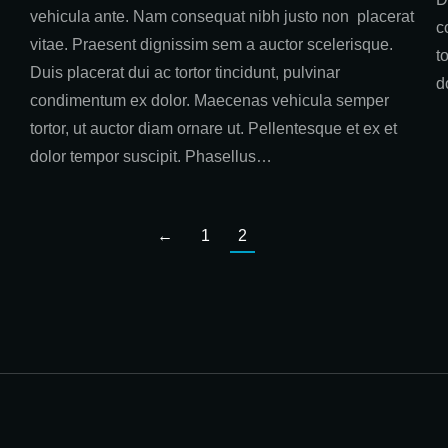
vehicula ante. Nam consequat nibh justo non placerat
c
vitae. Praesent dignissim sem a auctor scelerisque.
t
Duis placerat dui ac tortor tincidunt, pulvinar
d
condimentum ex dolor. Maecenas vehicula semper
tortor, ut auctor diam ornare ut. Pellentesque et ex et
dolor tempor suscipit. Phasellus…
←
1
2